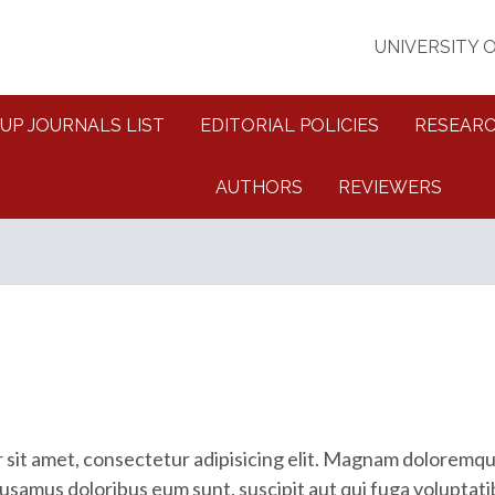
UNIVERSITY 
UP JOURNALS LIST
EDITORIAL POLICIES
RESEARC
AUTHORS
REVIEWERS
 sit amet, consectetur adipisicing elit. Magnam doloremq
usamus doloribus eum sunt, suscipit aut qui fuga voluptat